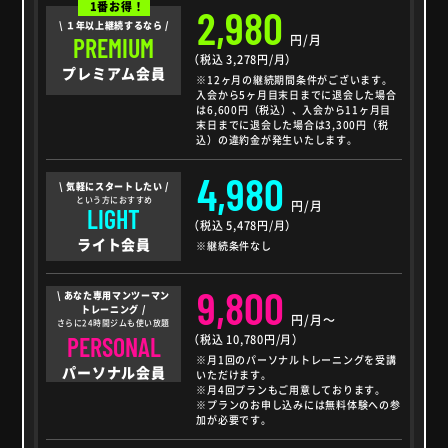
1番お得！
2,980
\ １年以上継続するなら /
円/月
PREMIUM
（税込 3,278円/月）
プレミアム会員
※12ヶ月の継続期間条件がございます。
入会から5ヶ月目末日までに退会した場合
は6,600円（税込）、入会から11ヶ月目
末日までに退会した場合は3,300円（税
込）の違約金が発生いたします。
4,980
\ 気軽にスタートしたい /
という方におすすめ
円/月
LIGHT
（税込 5,478円/月）
ライト会員
※継続条件なし
9,800
\ あなた専用マンツーマン
トレーニング /
円/月～
さらに24時間ジムも使い放題
PERSONAL
（税込 10,780円/月）
※月1回のパーソナルトレーニングを受講
パーソナル会員
いただけます。
※月4回プランもご用意しております。
※プランのお申し込みには無料体験への参
加が必要です。