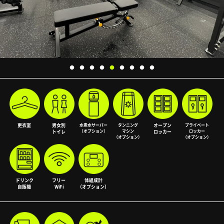
更衣室
男女別
水素水サーバー
タンニング
オープン
プライベート
（オプション）
マシン
ロッカー
トイレ
ロッカー
（オプション）
（オプション）
ドリンク
フリー
体組成計
自販機
WiFi
（オプション）