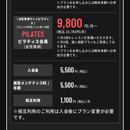
※プランのお申し込みには無料体験への参
加が必要です。
9,800
\ 女性専用マシンピラティ
ス /
円/月～
さらに24時間ジムも使い放題
PILATES
（税込 10,780円/月）
※月4回のレッスンを受講いただけます。
ピラティス会員
※月8回、通い放題プランもご用意してお
(女性専用)
ります。
※プランのお申し込みには無料体験への参
加が必要です。
5,500
入会金
円 (税込)
施設メンテナンス料 /
5,500
円 (税込)
年額
1,100
相互利用
円 (税込)/月
※相互利用のご利用は入会後にプラン変更が必要
です。