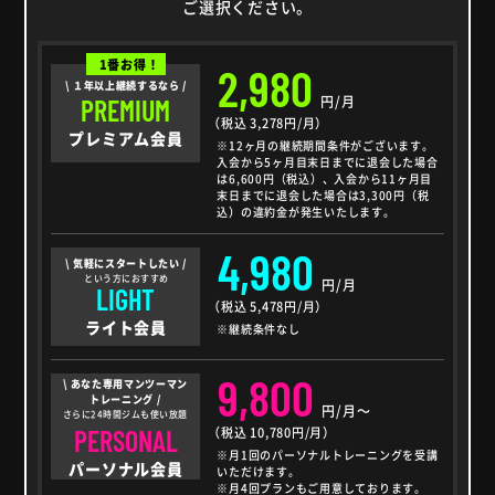
ご選択ください。
1番お得！
2,980
\ １年以上継続するなら /
円/月
PREMIUM
（税込 3,278円/月）
プレミアム会員
※12ヶ月の継続期間条件がございます。
入会から5ヶ月目末日までに退会した場合
は6,600円（税込）、入会から11ヶ月目
末日までに退会した場合は3,300円（税
込）の違約金が発生いたします。
4,980
\ 気軽にスタートしたい /
という方におすすめ
円/月
LIGHT
（税込 5,478円/月）
ライト会員
※継続条件なし
9,800
\ あなた専用マンツーマン
トレーニング /
円/月～
さらに24時間ジムも使い放題
PERSONAL
（税込 10,780円/月）
※月1回のパーソナルトレーニングを受講
パーソナル会員
いただけます。
※月4回プランもご用意しております。