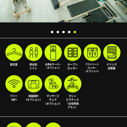
更衣室
男女別
水素水サーバー
オープン
プライベート
ドリンク
（オプション）
ロッカー
トイレ
ロッカー
自販機
（オプション）
フリー
体組成計
マッサージ
マシン
WiFi
（オプション）
チェア
ピラティス
（オプション）
（女性専用
プラン）