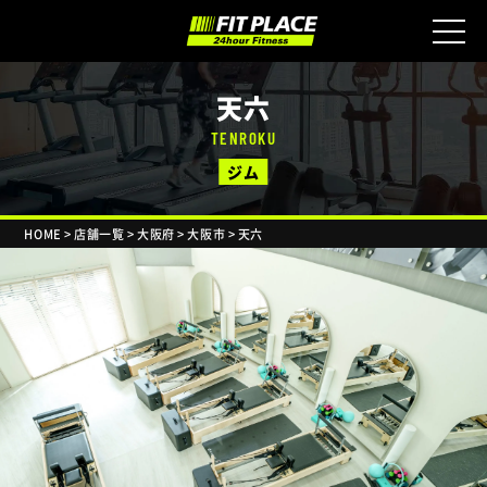
天六
TENROKU
ジム
HOME
>
店舗一覧
>
大阪府
>
大阪市
>
天六