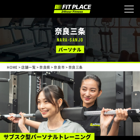
奈良三条
NARA-SANJO
パーソナル
HOME
>
店舗一覧
>
奈良県
>
奈良市
>
奈良三条