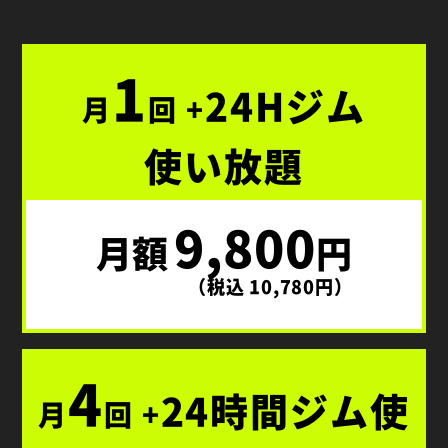
1
24Hジム
月
回 +
使い放題
9,800
月額
円
（税込 10,780円）
4
24時間ジム使
月
回 +