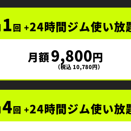
1
24時間ジム使い放
月
回 +
9,800
月額
円
（税込 10,780円）
4
24時間ジム使い放
月
回 +