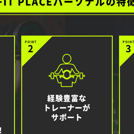
FIT PLACEパーソナルの特
POINT
POIN
2
3
経験豊富な
トレーナーが
サポート
！