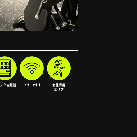
ンク
自販機
フリー
WiFi
女性専用
エリア