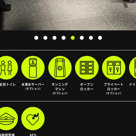
女別
トイレ
水素水サーバー
タンニング
オープン
プライベート
ドリ
（オプション）
マシン
ロッカー
ロッカー
（オプション）
（オプション）
24時間警備
AED