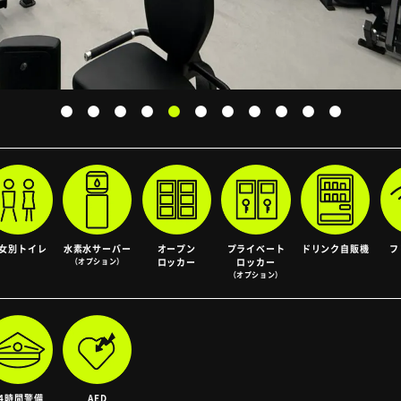
女別
トイレ
水素水サーバー
オープン
プライベート
ドリンク
自販機
フ
（オプション）
ロッカー
ロッカー
（オプション）
24時間警備
AED