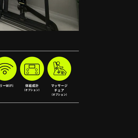
リー
WiFi
体組成計
マッサージ
（オプション）
チェア
（オプション）