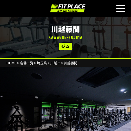
川越藤間
KAWAGOE-FUJIMA
ジム
HOME
>
店舗一覧
>
埼玉県
>
川越市
>
川越藤間