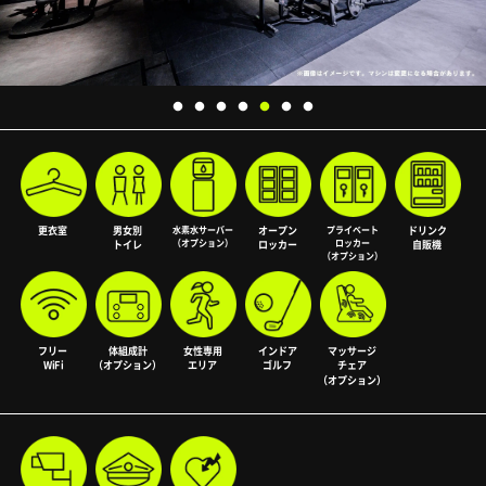
更衣室
男女別
水素水サーバー
オープン
プライベート
ドリンク
（オプション）
ロッカー
トイレ
ロッカー
自販機
（オプション）
フリー
体組成計
女性専用
インドア
マッサージ
WiFi
（オプション）
エリア
ゴルフ
チェア
（オプション）