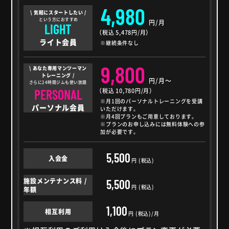
4,980
\ 気軽にスタートしたい /
という方におすすめ
円/月
LIGHT
（税込 5,478円/月）
ライト会員
※継続条件なし
9,800
\ あなた専用マンツーマン
トレーニング /
円/月～
さらに24時間ジムも使い放題
PERSONAL
（税込 10,780円/月）
※月1回のパーソナルトレーニングを受講
パーソナル会員
いただけます。
※月4回プランもご用意しております。
※プランのお申し込みには無料体験への参
加が必要です。
5,500
入会金
円 (税込)
施設メンテナンス料 /
5,500
円 (税込)
年額
1,100
相互利用
円 (税込)/月