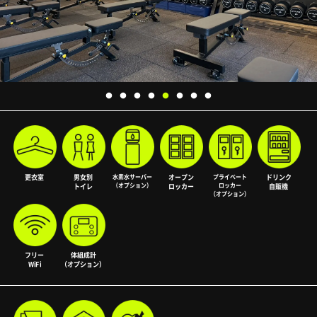
更衣室
男女別
水素水サーバー
オープン
プライベート
ドリンク
（オプション）
ロッカー
トイレ
ロッカー
自販機
（オプション）
フリー
体組成計
WiFi
（オプション）