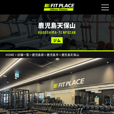
鹿児島天保山
KAGOSHIMA-TENPOZAN
ジム
HOME
>
店舗一覧
>
鹿児島県
>
鹿児島市
>
鹿児島天保山