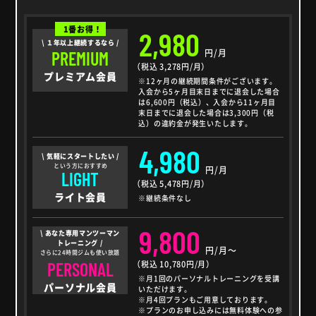
1番お得！
2,980
\ １年以上継続するなら /
円/月
PREMIUM
（税込 3,278円/月）
プレミアム会員
※12ヶ月の継続期間条件がございます。
入会から5ヶ月目末日までに退会した場合
は6,600円（税込）、入会から11ヶ月目
末日までに退会した場合は3,300円（税
込）の違約金が発生いたします。
4,980
\ 気軽にスタートしたい /
という方におすすめ
円/月
LIGHT
（税込 5,478円/月）
ライト会員
※継続条件なし
9,800
\ あなた専用マンツーマン
トレーニング /
円/月～
さらに24時間ジムも使い放題
PERSONAL
（税込 10,780円/月）
※月1回のパーソナルトレーニングを受講
パーソナル会員
いただけます。
※月4回プランもご用意しております。
※プランのお申し込みには無料体験への参