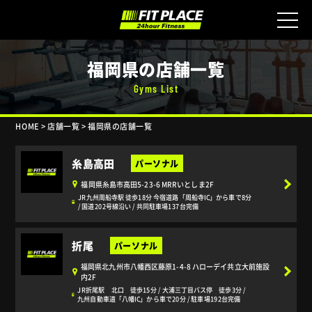
福岡県の店舗一覧
Gyms List
HOME
>
店舗一覧
>
福岡県の店舗一覧
糸島高田
福岡県糸島市高田5-23-6 MRRいとしま2F
JR九州周船寺駅 徒歩18分 今宿道路「周船寺IC」から車で8分
/ 国道202号線沿い / 共同駐車場137台完備
折尾
福岡県北九州市八幡西区藤原1-4-8 ハローデイ共立大前施設
内2F
JR折尾駅 北口 徒歩15分 / 大浦三丁目バス停 徒歩3分 /
九州自動車道「八幡IC」から車で20分 / 駐車場192台完備