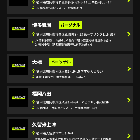
福岡県福岡市博多区博多駅南2-9-11 三共福岡ビル 1F
JR 博多駅 徒歩15分 / 駐輪場あり
博多祇園
福岡県福岡市博多区祇園町8‐13 第一プリンスビル B1F
JR博多駅博多口 徒歩10分 福岡市地下鉄空港線 祇園駅 徒歩7
分 福岡市地下鉄七隈線 櫛田神社前駅 徒歩2分
大橋
福岡県福岡市南区大橋1-19-10 すずらんビル2F
西鉄 天神大牟田線大橋駅西口 徒歩2分
福岡八田
福岡県福岡市東区八田1-4-60 アピアリ八田C棟2F
JR香椎線 土井駅 車で5分 / 共同駐車場196台
久留米上津
福岡県久留米市本山1-6-8
久大本線 久留米高校前駅 / 車で6分 西鉄バス 藤光一丁目停留