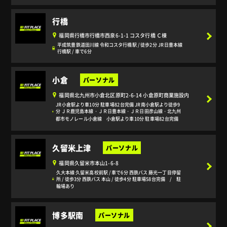
行橋
福岡県行橋市行橋市西泉6-1-1 コスタ行橋 Ｃ棟
平成筑豊鉄道田川線 令和コスタ行橋駅 / 徒歩2分 JR日豊本線
行橋駅 / 車で6分
小倉
福岡県北九州市小倉北区原町2-6-14 小倉原町商業施設内
JR小倉駅より車10分 駐車場82台完備 JR南小倉駅より徒歩9
分 ＪＲ鹿児島本線・ＪＲ日豊本線・ＪＲ日田彦山線・北九州
都市モノレール小倉線 小倉駅より車10分 駐車場82台完備
久留米上津
福岡県久留米市本山1-6-8
久大本線 久留米高校前駅 / 車で6分 西鉄バス 藤光一丁目停留
所 / 徒歩3分 西鉄バス 本山 / 徒歩4分 駐車場58台完備 / 駐
輪場あり
博多駅南