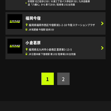
折尾駅 北口徒歩15分 / 大浦三丁目バス停徒歩3分 / 九州自動車
道「八幡IC」から車で20分 / 駐車場 192台完備
福岡今宿
福岡県福岡市西区今宿駅前1-2-18 今宿ステーションプラザ
JR筑肥線 今宿駅 徒歩3分
小倉葛原
福岡県北九州市小倉南区葛原東3-13-5
JR日豊本線 下曽根駅 車10分 駐車場100台完備
1
2