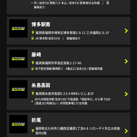
所 / 徒歩3分 西鉄バス 本山 / 徒歩4分 駐車場58台完備 / 駐
輪場あり
博多駅南
福岡県福岡市博多区博多駅南2-9-11 三共福岡ビル 1F
JR 博多駅 徒歩15分 / 駐輪場あり
藤崎
福岡県福岡市早良区高取2-17-40
地下鉄空港線 藤崎駅 3・4番出口 徒歩1分 / 駐輪場完備
糸島高田
福岡県糸島市高田5-23-6 MRRいとしま2F
JR九州周船寺駅 徒歩18分 今宿道路「周船寺IC」から車で8分
/ 国道202号線沿い / 共同駐車場137台完備
折尾
福岡県北九州市八幡西区藤原1丁目4-8 ハローデイ共立大前施
設内2階