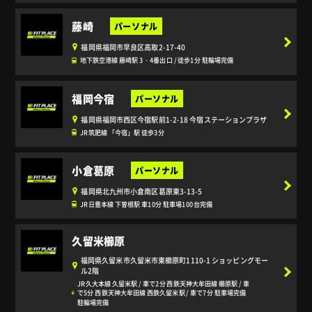
藤崎
福岡県福岡市早良区高取2-17-40
地下鉄空港線 藤崎駅 3・4番出口 / 徒歩1分 駐輪場完備
福岡今宿
福岡県福岡市西区今宿駅前1-2-18 今宿ステーションプラザ
JR筑肥線 「今宿」駅 徒歩3分
小倉葛原
福岡県北九州市小倉南区葛原東3-13-5
JR日豊本線 下曽根駅 車10分 駐車場100台完備
久留米櫛原
福岡県久留米市久留米市東櫛原町1110-1 ショッピングモー
ル2階
JR久大本線 久留米駅 / 車で2分 西鉄天神大牟田線 櫛原駅 / 車
で5分 西鉄天神大牟田線 西鉄久留米駅 / 車で7分 駐車場完備
駐輪場完備